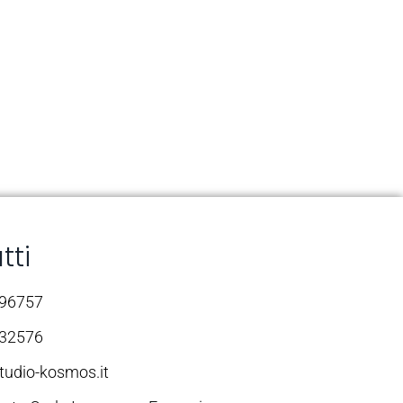
tti
696757
232576
tudio-kosmos.it