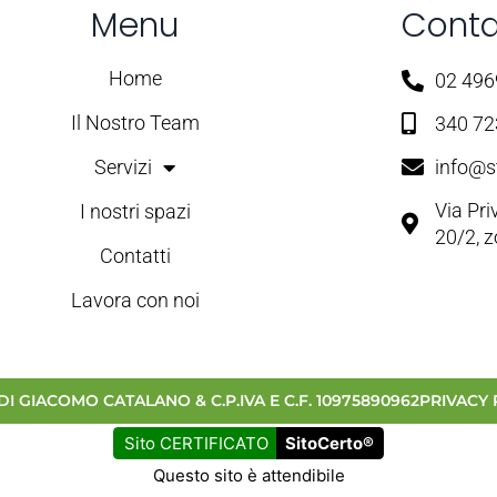
Menu
Conta
Home
02 49
Il Nostro Team
340 7
Servizi
info@s
Via Pr
I nostri spazi
20/2, 
Contatti
Lavora con noi
DI GIACOMO CATALANO & C.
P.IVA E C.F. 10975890962
PRIVACY 
Sito CERTIFICATO
SitoCerto®
Questo sito è attendibile