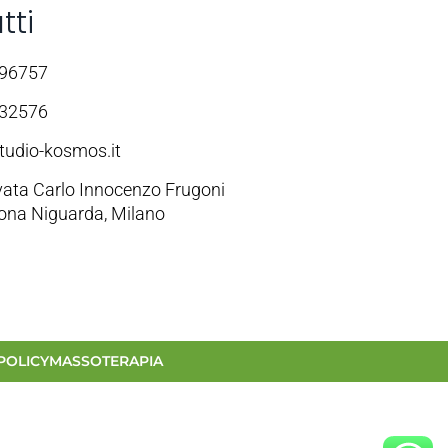
tti
696757
232576
tudio-kosmos.it
ivata Carlo Innocenzo Frugoni
zona Niguarda, Milano
POLICY
MASSOTERAPIA