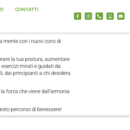
enessere con
ZI
CONTATTI
ua mente con i nuovi corsi di
orare la tua postura, aumentare
o esercizi mirati e guidati da
elli, dai principianti a chi desidera
i la forza che viene dall’armonia
esto percorso di benessere!