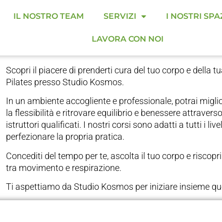
Ritrova equilibrio e b
IL NOSTRO TEAM
SERVIZI
I NOSTRI SPA
i nuovi corsi di Pilates
LAVORA CON NOI
Scopri il piacere di prenderti cura del tuo corpo e della t
Pilates presso Studio Kosmos.
In un ambiente accogliente e professionale, potrai migli
la flessibilità e ritrovare equilibrio e benessere attravers
istruttori qualificati. I nostri corsi sono adatti a tutti i liv
perfezionare la propria pratica.
Concediti del tempo per te, ascolta il tuo corpo e riscopr
tra movimento e respirazione.
Ti aspettiamo da Studio Kosmos per iniziare insieme qu